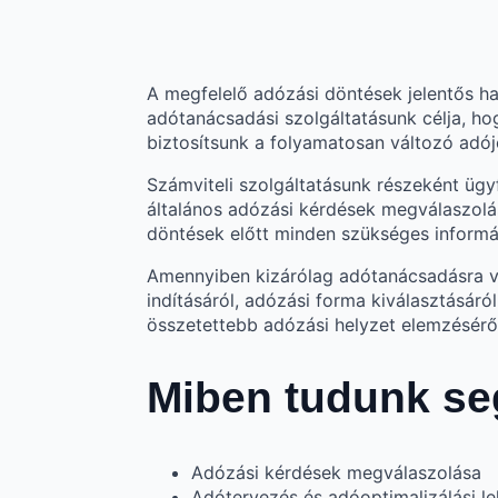
A megfelelő adózási döntések jelentős ha
adótanácsadási szolgáltatásunk célja, h
biztosítsunk a folyamatosan változó adó
Számviteli szolgáltatásunk részeként ügy
általános adózási kérdések megválaszolás
döntések előtt minden szükséges informác
Amennyiben kizárólag adótanácsadásra van
indításáról, adózási forma kiválasztásár
összetettebb adózási helyzet elemzésérő
Miben tudunk se
Adózási kérdések megválaszolása
Adótervezés és adóoptimalizálási le