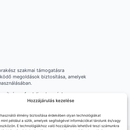
aprakész szakmai támogatásra
ködő megoldások biztosítása, amelyek
használásában.
egítségre, forduljon hozzánk
ében.
Hozzájárulás kezelése
elhasználói élmény biztosítása érdekében olyan technológiákat
 mint például a sütik, amelyek segítségével információkat tárolunk és/vagy
 eszközön. E technológiákhoz való hozzájárulás lehetővé teszi számunkra