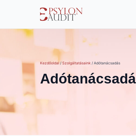
Skip
to
main
content
Kezdőoldal
/
Szolgáltatásaink
/
Adótanácsadás
Adótanácsadá