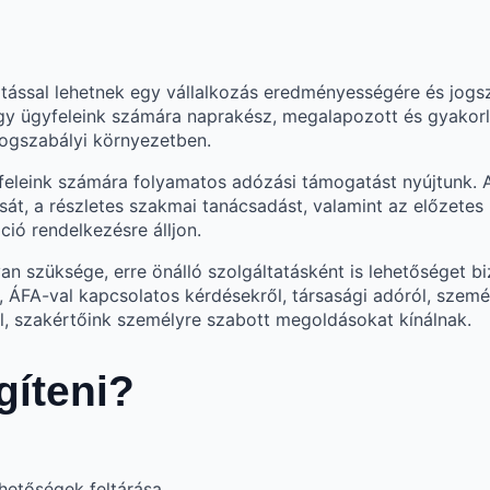
tással lehetnek egy vállalkozás eredményességére és jogsz
ogy ügyfeleink számára naprakész, megalapozott és gyakor
jogszabályi környezetben.
feleink számára folyamatos adózási támogatást nyújtunk. A
át, a részletes szakmai tanácsadást, valamint az előzetes 
ió rendelkezésre álljon.
 szüksége, erre önálló szolgáltatásként is lehetőséget bi
ól, ÁFA-val kapcsolatos kérdésekről, társasági adóról, sze
l, szakértőink személyre szabott megoldásokat kínálnak.
gíteni?
hetőségek feltárása