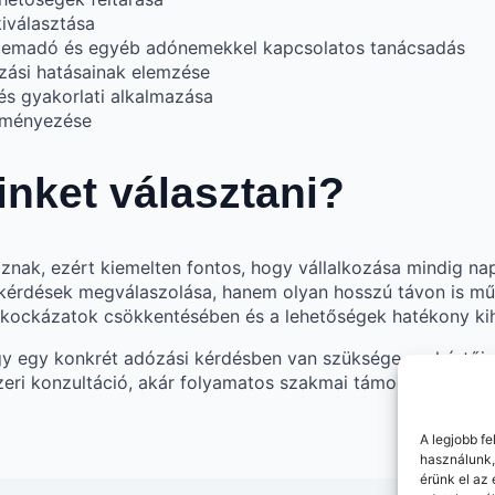
iválasztása
delemadó és egyéb adónemekkel kapcsolatos tanácsadás
zási hatásainak elemzése
s gyakorlati alkalmazása
eményezése
nket választani?
znak, ezért kiemelten fontos, hogy vállalkozása mindig n
érdések megválaszolása, hanem olyan hosszú távon is mű
a kockázatok csökkentésében és a lehetőségek hatékony ki
 egy konkrét adózási kérdésben van szüksége szakértői s
zeri konzultáció, akár folyamatos szakmai támogatás keret
A legjobb f
használunk,
érünk el az