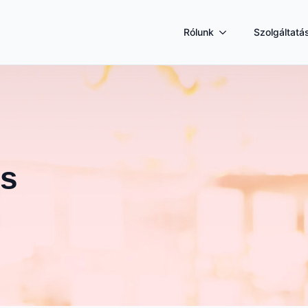
Rólunk
Szolgáltatá
s