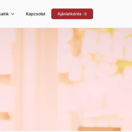
saink
Kapcsolat
Ajánlatkérés